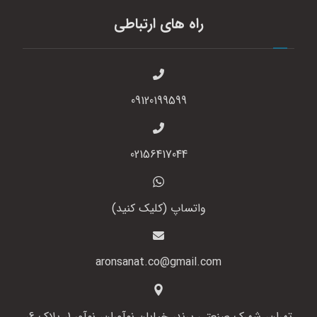
راه های ارتباطی
09120199599
02156417044
واتساپ (کلیک کنید)
aronsanat.co@gmail.com
تهران، شهرک صنعتی پرند، خیابان نوآوران، نوآور 1، پلاک 6،