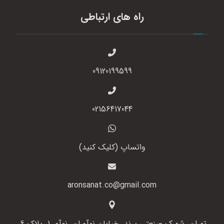
راه های ارتباطی
09120199599
02156417044
واتساپ (کلیک کنید)
aronsanat.co@gmail.com
تهران، شهرک صنعتی پرند، خیابان نوآوران، نوآور 1، پلاک 6،