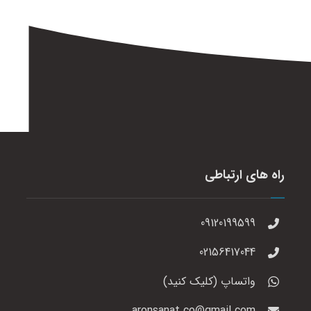
راه های ارتباطی
09120199599
02156417044
واتساپ (کلیک کنید)
aronsanat.co@gmail.com