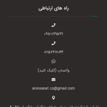
راه های ارتباطی
09120199599
02156417044
واتساپ (کلیک کنید)
aronsanat.co@gmail.com
تهران، شهرک صنعتی پرند، خیابان نوآوران، نوآور 1، پلاک 6،