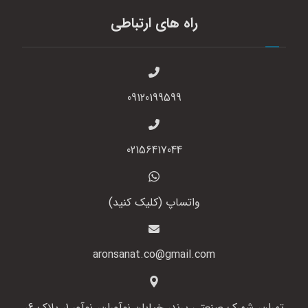
راه های ارتباطی
09120199599
02156417044
واتساپ (کلیک کنید)
aronsanat.co@gmail.com
تهران، شهرک صنعتی پرند، خیابان نوآوران، نوآور 1، پلاک 6،