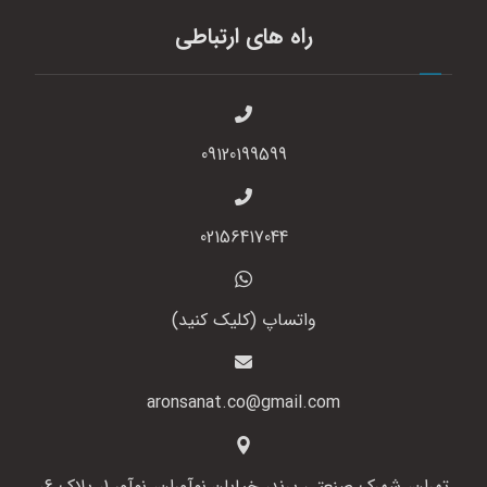
راه های ارتباطی
09120199599
02156417044
واتساپ (کلیک کنید)
aronsanat.co@gmail.com
تهران، شهرک صنعتی پرند، خیابان نوآوران، نوآور 1، پلاک 6،