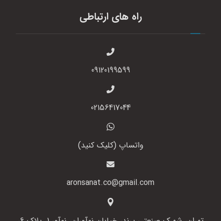
راه های ارتباطی
09120199599
02156417044
واتساپ (کلیک کنید)
aronsanat.co@gmail.com
تهران، شهرک صنعتی پرند، خیابان نوآوران، نوآور 1، پلاک 6،