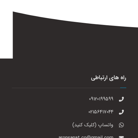
راه های ارتباطی
09120199599
02156417044
واتساپ (کلیک کنید)
aronsanat.co@gmail.com