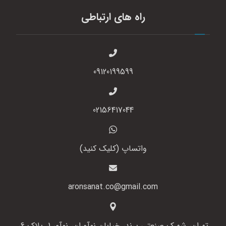
راه های ارتباطی
09120199599
02156417044
واتساپ (کلیک کنید)
aronsanat.co@gmail.com
تهران، شهرک صنعتی پرند، خیابان نوآوران، نوآور 1، پلاک 6،