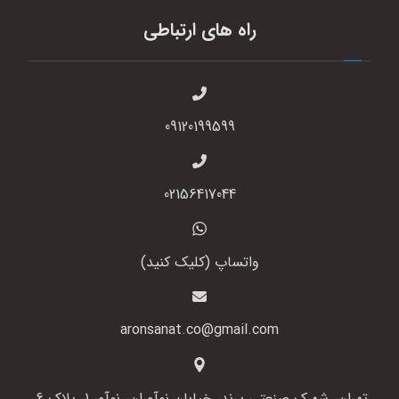
راه های ارتباطی
09120199599
02156417044
واتساپ (کلیک کنید)
aronsanat.co@gmail.com
تهران، شهرک صنعتی پرند، خیابان نوآوران، نوآور 1، پلاک 6،