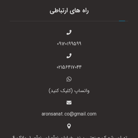
راه های ارتباطی
09120199599
02156417044
واتساپ (کلیک کنید)
aronsanat.co@gmail.com
تهران، شهرک صنعتی پرند، خیابان نوآوران، نوآور 1، پلاک 6،