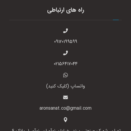
راه های ارتباطی
09120199599
02156417044
واتساپ (کلیک کنید)
aronsanat.co@gmail.com
تهران، شهرک صنعتی پرند، خیابان نوآوران، نوآور 1، پلاک 6،