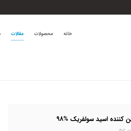
خانه
محصولات
مقالات
د
ن کننده اسید سولفریک %98