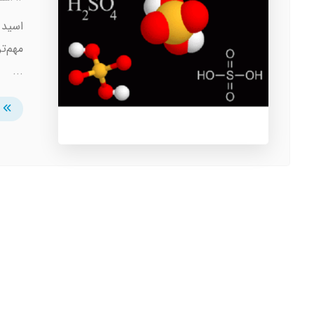
مهم‌ت
...