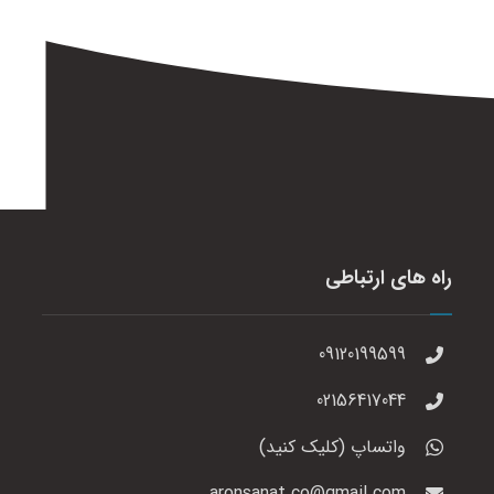
راه های ارتباطی
09120199599
02156417044
واتساپ (کلیک کنید)
aronsanat.co@gmail.com