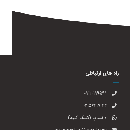
راه های ارتباطی
09120199599
02156417044
واتساپ (کلیک کنید)
aronsanat.co@gmail.com