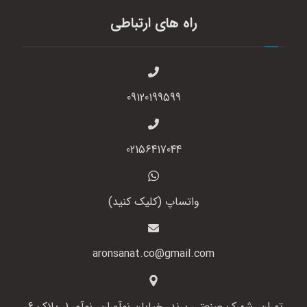
راه های ارتباطی
09120199599
02156417044
واتساپ (کلیک کنید)
aronsanat.co@gmail.com
تهران، شهرک صنعتی پرند، خیابان نوآوران، نوآور 1، پلاک 6،