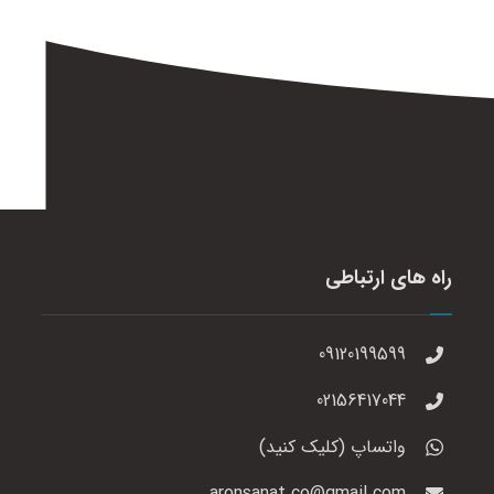
راه های ارتباطی
09120199599
02156417044
واتساپ (کلیک کنید)
aronsanat.co@gmail.com