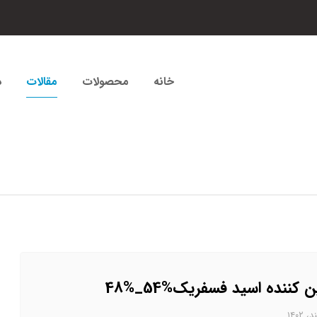
خانه
محصولات
مقالات
د
ن کننده اسید فسفریک%54_%48