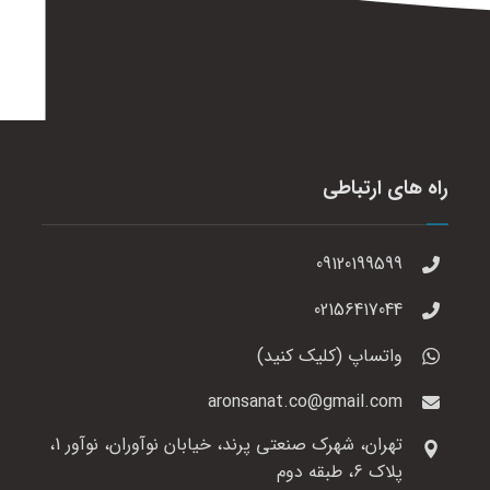
راه های ارتباطی
09120199599
02156417044
واتساپ (کلیک کنید)
aronsanat.co@gmail.com
تهران، شهرک صنعتی پرند، خیابان نوآوران، نوآور 1،
پلاک 6، طبقه دوم