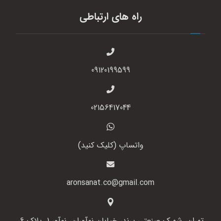
راه های ارتباطی
09120199599
02156417044
واتساپ (کلیک کنید)
aronsanat.co@gmail.com
تهران، شهرک صنعتی پرند، خیابان نوآوران، نوآور 1، پلاک 6،