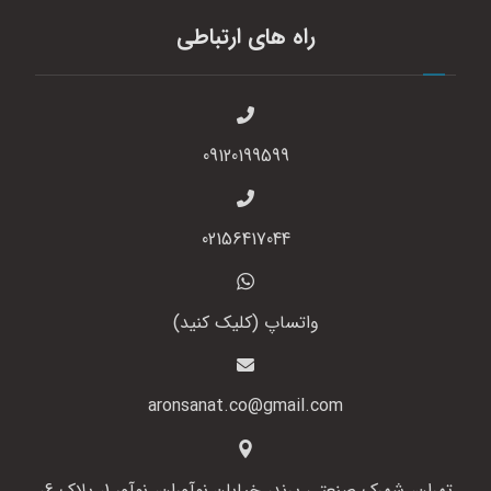
راه های ارتباطی
09120199599
02156417044
واتساپ (کلیک کنید)
aronsanat.co@gmail.com
تهران، شهرک صنعتی پرند، خیابان نوآوران، نوآور 1، پلاک 6،