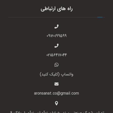
راه های ارتباطی
09120199599
02156417044
واتساپ (کلیک کنید)
aronsanat.co@gmail.com
تهران، شهرک صنعتی پرند، خیابان نوآوران، نوآور 1، پلاک 6،