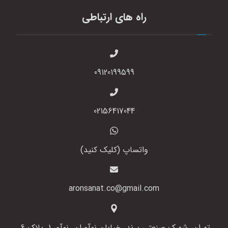
راه های ارتباطی
09120199599
02156417044
واتساپ (کلیک کنید)
aronsanat.co@gmail.com
تهران، شهرک صنعتی پرند، خیابان نوآوران، نوآور 1، پلاک 6،