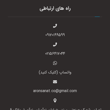
راه های ارتباطی
09120199599
02156417044
واتساپ (کلیک کنید)
aronsanat.co@gmail.com
تهران، شهرک صنعتی پرند، خیابان نوآوران، نوآور 1، پلاک 6،