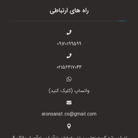
راه های ارتباطی
09120199599
02156417044
واتساپ (کلیک کنید)
aronsanat.co@gmail.com
تهران، شهرک صنعتی پرند، خیابان نوآوران، نوآور 1، پلاک 6،