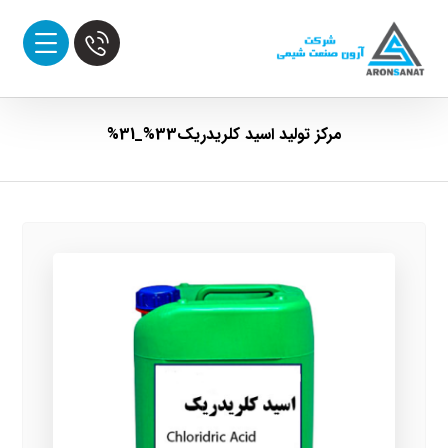
مرکز تولید اسید کلریدریک33%_31%