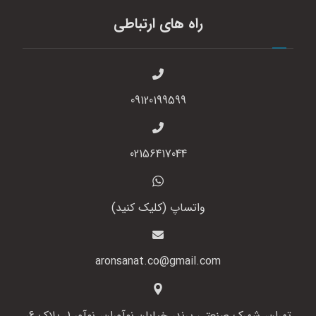
راه های ارتباطی
09120199599
02156417044
واتساپ (کلیک کنید)
aronsanat.co@gmail.com
تهران، شهرک صنعتی پرند، خیابان نوآوران، نوآور 1، پلاک 6،