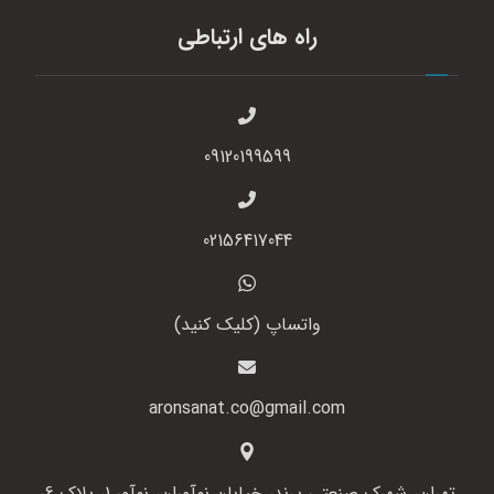
راه های ارتباطی
09120199599
02156417044
واتساپ (کلیک کنید)
aronsanat.co@gmail.com
تهران، شهرک صنعتی پرند، خیابان نوآوران، نوآور 1، پلاک 6،