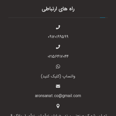
راه های ارتباطی
09120199599
02156417044
واتساپ (کلیک کنید)
aronsanat.co@gmail.com
تهران، شهرک صنعتی پرند، خیابان نوآوران، نوآور 1، پلاک 6،