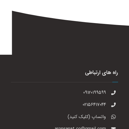
راه های ارتباطی
09120199599
02156417044
واتساپ (کلیک کنید)
aronsanat.co@gmail.com