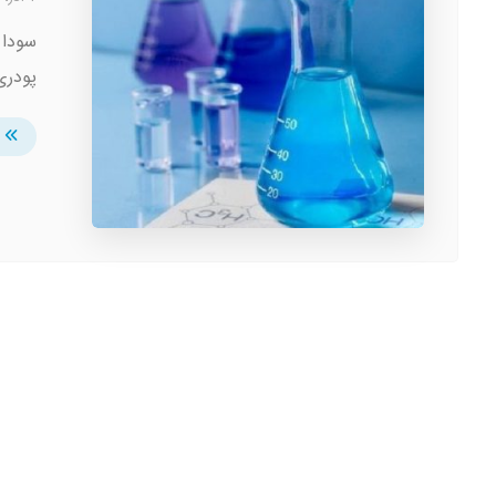
سودا 
پودری