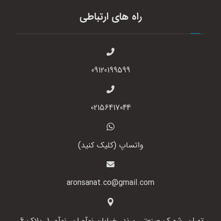
راه های ارتباطی
09120199599
02156417044
واتساپ (کلیک کنید)
aronsanat.co@gmail.com
تهران، شهرک صنعتی پرند، خیابان نوآوران، نوآور 1، پلاک 6،