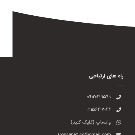
راه های ارتباطی
09120199599
02156417044
واتساپ (کلیک کنید)
aronsanat.co@gmail.com