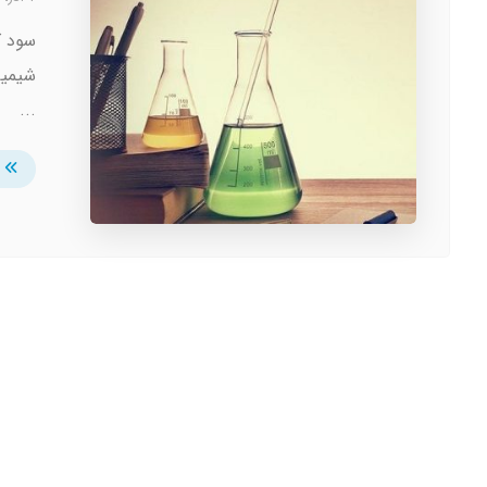
سود ک
شیمیا
...