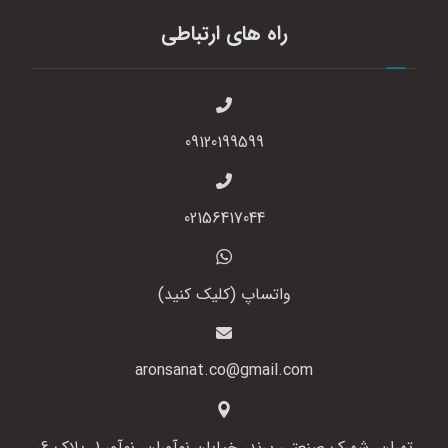
راه های ارتباطی
09120199599
02156417044
واتساپ (کلیک کنید)
aronsanat.co@gmail.com
تهران، شهرک صنعتی پرند، خیابان نوآوران، نوآور 1، پلاک 6،