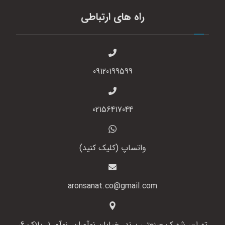
راه های ارتباطی
09120199599
02156417044
واتساپ (کلیک کنید)
aronsanat.co@gmail.com
تهران، شهرک صنعتی پرند، خیابان نوآوران، نوآور 1، پلاک 6،