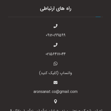
راه های ارتباطی
09120199599
02156417044
واتساپ (کلیک کنید)
aronsanat.co@gmail.com
تهران، شهرک صنعتی پرند، خیابان نوآوران، نوآور 1، پلاک 6،