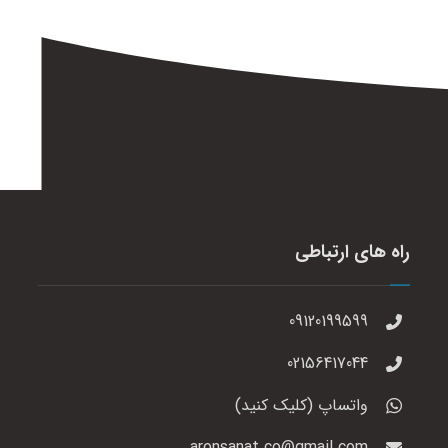
راه های ارتباطی
09120199599
02156417044
واتساپ (کلیک کنید)
aronsanat.co@gmail.com