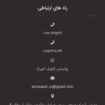
راه های ارتباطی
09120199599
02156417044
واتساپ (کلیک کنید)
aronsanat.co@gmail.com
تهران، شهرک صنعتی پرند، خیابان نوآوران، نوآور 1، پلاک 6،