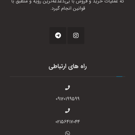
که عملیات خرید و فروش با بی‌دغدغه‌ترین رویه و منطبق با
قوانین انجام گیرد.
راه های ارتباطی
09120199599
02156417044