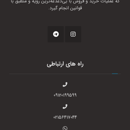
که عملیات خرید و فروش با بی‌دغدغه‌ترین رویه و منطبق با
قوانین انجام گیرد.
راه های ارتباطی
09120199599
02156417044