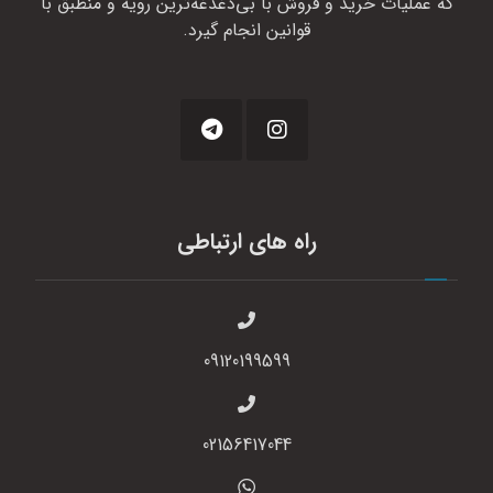
که عملیات خرید و فروش با بی‌دغدغه‌ترین رویه و منطبق با
قوانین انجام گیرد.
راه های ارتباطی
09120199599
02156417044