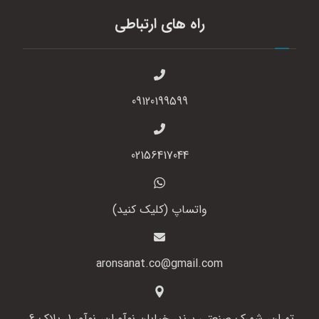
راه های ارتباطی
09120199599
02156417044
واتساپ (کلیک کنید)
aronsanat.co@gmail.com
تهران، شهرک صنعتی پرند، خیابان نوآوران، نوآور 1، پلاک 6،