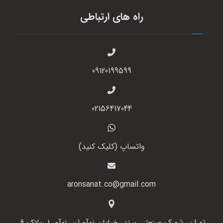
راه های ارتباطی
09120199599
02156417044
واتساپ (کلیک کنید)
aronsanat.co@gmail.com
تهران، شهرک صنعتی پرند، خیابان نوآوران، نوآور 1، پلاک 6،