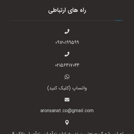
راه های ارتباطی
09120199599
02156417044
واتساپ (کلیک کنید)
aronsanat.co@gmail.com
تهران، شهرک صنعتی پرند، خیابان نوآوران، نوآور 1، پلاک 6،