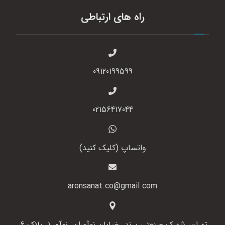
راه های ارتباطی
09120199599
02156417044
واتساپ (کلیک کنید)
aronsanat.co@gmail.com
تهران، شهرک صنعتی پرند، خیابان نوآوران، نوآور 1، پلاک 6،