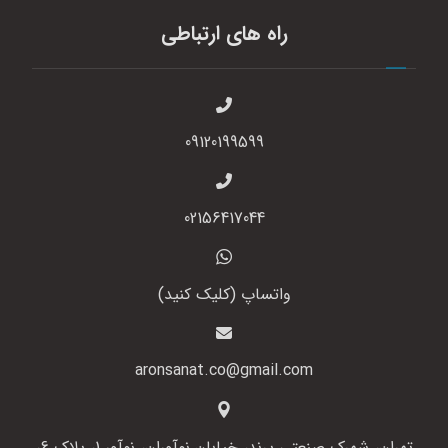
راه های ارتباطی
09120199599
02156417044
واتساپ (کلیک کنید)
aronsanat.co@gmail.com
تهران، شهرک صنعتی پرند، خیابان نوآوران، نوآور 1، پلاک 6،