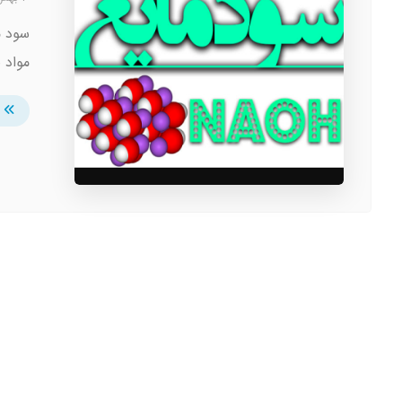
سود م
مواد 