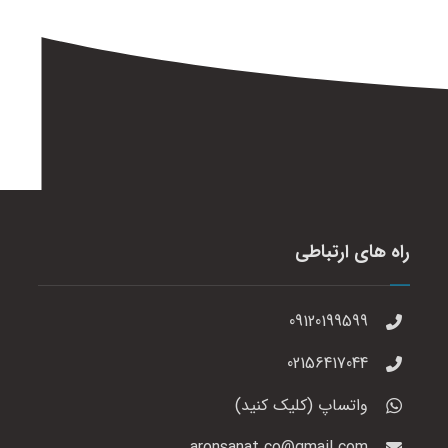
راه های ارتباطی
09120199599
02156417044
واتساپ (کلیک کنید)
aronsanat.co@gmail.com