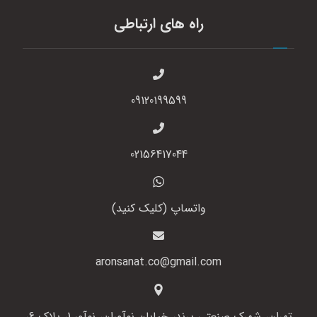
راه های ارتباطی
09120199599
02156417044
واتساپ (کلیک کنید)
aronsanat.co@gmail.com
تهران، شهرک صنعتی پرند، خیابان نوآوران، نوآور 1، پلاک 6،