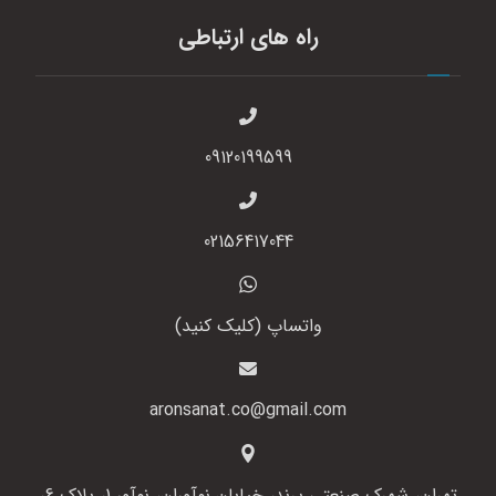
راه های ارتباطی
09120199599
02156417044
واتساپ (کلیک کنید)
aronsanat.co@gmail.com
تهران، شهرک صنعتی پرند، خیابان نوآوران، نوآور 1، پلاک 6،