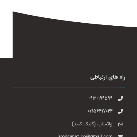
راه های ارتباطی
09120199599
02156417044
واتساپ (کلیک کنید)
aronsanat.co@gmail.com