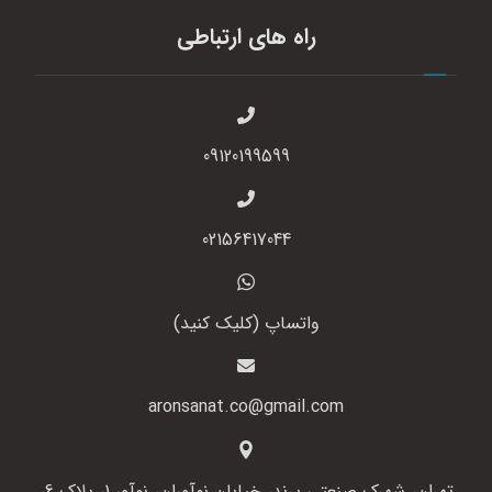
راه های ارتباطی
09120199599
02156417044
واتساپ (کلیک کنید)
aronsanat.co@gmail.com
تهران، شهرک صنعتی پرند، خیابان نوآوران، نوآور 1، پلاک 6،