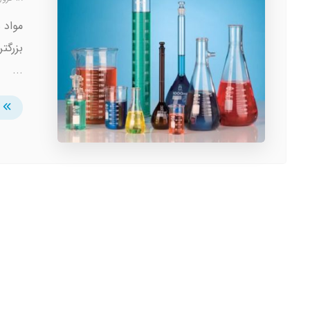
مواد 
بزرگت
...