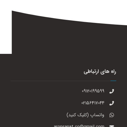
راه های ارتباطی
09120199599
02156417044
واتساپ (کلیک کنید)
aronsanat.co@gmail.com