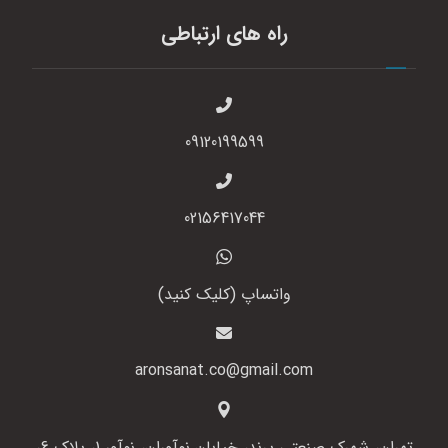
راه های ارتباطی
09120199599
02156417044
واتساپ (کلیک کنید)
aronsanat.co@gmail.com
تهران، شهرک صنعتی پرند، خیابان نوآوران، نوآور 1، پلاک 6،