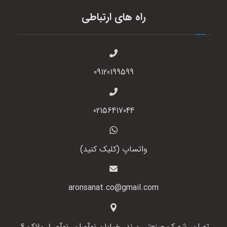
راه های ارتباطی
09120199599
02156417044
واتساپ (کلیک کنید)
aronsanat.co@gmail.com
تهران، شهرک صنعتی پرند، خیابان نوآوران، نوآور 1، پلاک 6،